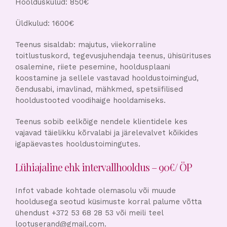
Hoolduskulud: 850€
Üldkulud: 1600€
Teenus sisaldab: majutus, viiekorraline
toitlustuskord, tegevusjuhendaja teenus, ühisürituses
osalemine, riiete pesemine, hooldusplaani
koostamine ja sellele vastavad hooldustoimingud,
õendusabi, imavlinad, mähkmed, spetsiifilised
hooldustooted voodihaige hooldamiseks.
Teenus sobib eelkõige nendele klientidele kes
vajavad täielikku kõrvalabi ja järelevalvet kõikides
igapäevastes hooldustoimingutes.
Lühiajaline ehk intervallhooldus – 90€/ ÖP
Infot vabade kohtade olemasolu või muude
hooldusega seotud küsimuste korral palume võtta
ühendust +372 53 68 28 53 või meili teel
lootuserand@gmail.com.