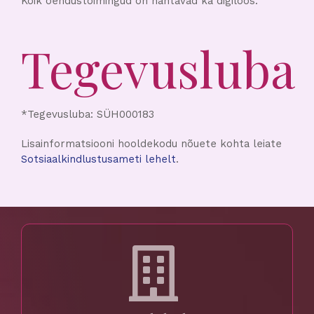
Kõik õendustoimingud on nähtavad ka digiloos.
Tegevusluba
*Tegevusluba: SÜH000183
Lisainformatsiooni hooldekodu nõuete kohta leiate
Sotsiaalkindlustusameti lehelt
.