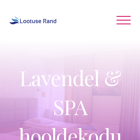
Skip
to
content
Lavendel &
SPA
hooldekodu