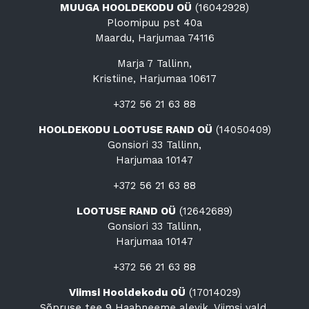
MUUGA HOOLDEKODU OÜ
(16042928)
Ploomipuu pst 40a
Maardu, Harjumaa 74116
Marja 7 Tallinn,
Kristiine, Harjumaa 10617
+372 56 21 63 88
HOOLDEKODU LOOTUSE RAND OÜ
(14050409)
Gonsiori 33 Tallinn,
Harjumaa 10147
+372 56 21 63 88
LOOTUSE RAND OÜ
(12642689)
Gonsiori 33 Tallinn,
Harjumaa 10147
+372 56 21 63 88
Viimsi Hooldekodu OÜ
(17014029)
Sõpruse tee 9 Haabneeme alevik, Viimsi vald,