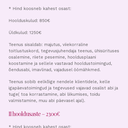
* Hind koosneb kahest osast:
Hoolduskulud: 850€
Üldkulud: 1250€
Teenus sisaldab: majutus, viiekorraline
toitlustuskord, tegevusjuhendaja teenus, ühisürituses
osalemine, riiete pesemine, hooldusplaani
koostamine ja sellele vastavad hooldustoimingud,
õendusabi, imavlinad, vajadusel öömähkmed.
Teenus sobib eelkõige nendele klientidele, kelle
igapäevatoimingud ja tegevused vajavad osalist abi ja
tuge( toa korrastamine, abi liikumises, toidu
valmistamine, muu abi päevasel ajal).
II hooldusaste – 2300€
* Hind koosneb kahest osast: