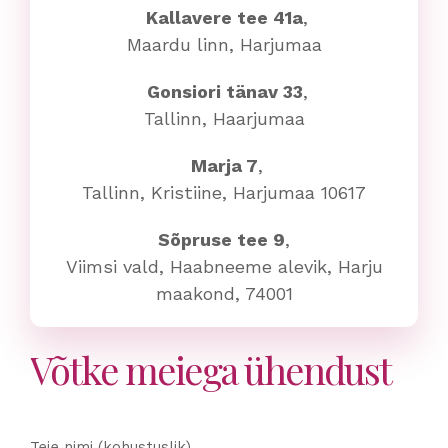
Kallavere tee 41a
,
Maardu linn, Harjumaa
Gonsiori tänav 33
,
Tallinn, Haarjumaa
Marja 7
,
Tallinn, Kristiine, Harjumaa 10617
Sõpruse tee 9
,
Viimsi vald, Haabneeme alevik, Harju
maakond, 74001
Võtke meiega ühendust
Teie nimi (kohustuslik)